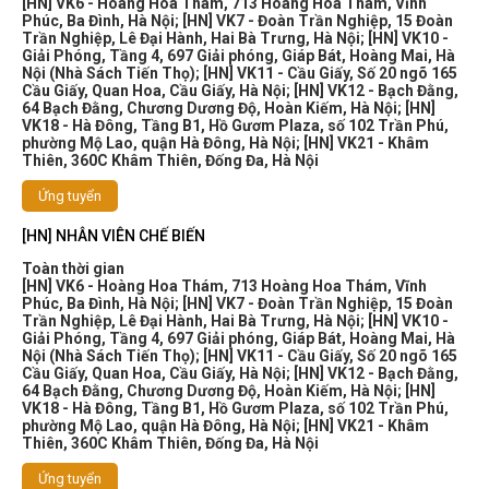
[HN] VK6 - Hoàng Hoa Thám, 713 Hoàng Hoa Thám, Vĩnh
Phúc, Ba Đình, Hà Nội
;
[HN] VK7 - Đoàn Trần Nghiệp, 15 Đoàn
Trần Nghiệp, Lê Đại Hành, Hai Bà Trưng, Hà Nội
;
[HN] VK10 -
Giải Phóng, Tầng 4, 697 Giải phóng, Giáp Bát, Hoàng Mai, Hà
Nội (Nhà Sách Tiến Thọ)
;
[HN] VK11 - Cầu Giấy, Số 20 ngõ 165
Cầu Giấy, Quan Hoa, Cầu Giấy, Hà Nội
;
[HN] VK12 - Bạch Đằng,
64 Bạch Đằng, Chương Dương Độ, Hoàn Kiếm, Hà Nội
;
[HN]
VK18 - Hà Đông, Tầng B1, Hồ Gươm Plaza, số 102 Trần Phú,
phường Mộ Lao, quận Hà Đông, Hà Nội
;
[HN] VK21 - Khâm
Thiên, 360C Khâm Thiên, Đống Đa, Hà Nội
Ứng tuyển
[HN] NHÂN VIÊN CHẾ BIẾN
Toàn thời gian
[HN] VK6 - Hoàng Hoa Thám, 713 Hoàng Hoa Thám, Vĩnh
Phúc, Ba Đình, Hà Nội
;
[HN] VK7 - Đoàn Trần Nghiệp, 15 Đoàn
Trần Nghiệp, Lê Đại Hành, Hai Bà Trưng, Hà Nội
;
[HN] VK10 -
Giải Phóng, Tầng 4, 697 Giải phóng, Giáp Bát, Hoàng Mai, Hà
Nội (Nhà Sách Tiến Thọ)
;
[HN] VK11 - Cầu Giấy, Số 20 ngõ 165
Cầu Giấy, Quan Hoa, Cầu Giấy, Hà Nội
;
[HN] VK12 - Bạch Đằng,
64 Bạch Đằng, Chương Dương Độ, Hoàn Kiếm, Hà Nội
;
[HN]
VK18 - Hà Đông, Tầng B1, Hồ Gươm Plaza, số 102 Trần Phú,
phường Mộ Lao, quận Hà Đông, Hà Nội
;
[HN] VK21 - Khâm
Thiên, 360C Khâm Thiên, Đống Đa, Hà Nội
Ứng tuyển