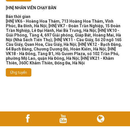
[HN] NHÂN VIÊN CHẠY BÀN
Bán thời gian
[HN] VK6 - Hoàng Hoa Thám, 713 Hoàng Hoa Thám, Vĩnh
Phúc, Ba Đình, Hà Nội
;
[HN] VK7 - Đoàn Trần Nghiệp, 15 Đoàn
Trần Nghiệp, Lê Đại Hành, Hai Bà Trưng, Hà Nội
;
[HN] VK10 -
Giải Phóng, Tầng 4, 697 Giải phóng, Giáp Bát, Hoàng Mai, Hà
Nội (Nhà Sách Tiến Thọ)
;
[HN] VK11 - Cầu Giấy, Số 20 ngõ 165
Cầu Giấy, Quan Hoa, Cầu Giấy, Hà Nội
;
[HN] VK12 - Bạch Đằng,
64 Bạch Đằng, Chương Dương Độ, Hoàn Kiếm, Hà Nội
;
[HN]
VK18 - Hà Đông, Tầng B1, Hồ Gươm Plaza, số 102 Trần Phú,
phường Mộ Lao, quận Hà Đông, Hà Nội
;
[HN] VK21 - Khâm
Thiên, 360C Khâm Thiên, Đống Đa, Hà Nội
Ứng tuyển