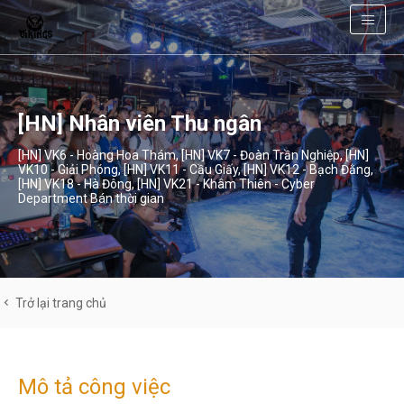
[HN] Nhân viên Thu ngân
[HN] VK6 - Hoàng Hoa Thám
,
[HN] VK7 - Đoàn Trần Nghiệp
,
[HN]
VK10 - Giải Phóng
,
[HN] VK11 - Cầu Giấy
,
[HN] VK12 - Bạch Đằng
,
[HN] VK18 - Hà Đông
,
[HN] VK21 - Khâm Thiên
-
Cyber
Department
Bán thời gian
Trở lại trang chủ
Mô tả công việc