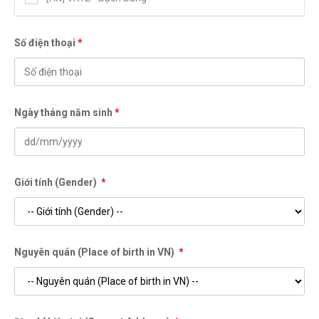
[HN] VK18 - Hà Đông
Số điện thoại
*
[HN] VK21 - Khâm Thiên
Ngày tháng năm sinh
*
Giới tính (Gender)
*
Nguyên quán (Place of birth in VN)
*