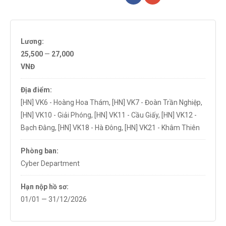
Lương:
25,500
—
27,000
VNĐ
Địa điểm:
[HN] VK6 - Hoàng Hoa Thám
,
[HN] VK7 - Đoàn Trần Nghiệp
,
[HN] VK10 - Giải Phóng
,
[HN] VK11 - Cầu Giấy
,
[HN] VK12 -
Bạch Đằng
,
[HN] VK18 - Hà Đông
,
[HN] VK21 - Khâm Thiên
Phòng ban:
Cyber Department
Hạn nộp hồ sơ:
01/01 — 31/12/2026