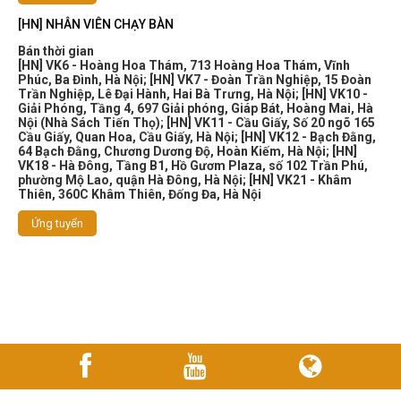
[HN] NHÂN VIÊN CHẠY BÀN
Bán thời gian
[HN] VK6 - Hoàng Hoa Thám, 713 Hoàng Hoa Thám, Vĩnh
Phúc, Ba Đình, Hà Nội
;
[HN] VK7 - Đoàn Trần Nghiệp, 15 Đoàn
Trần Nghiệp, Lê Đại Hành, Hai Bà Trưng, Hà Nội
;
[HN] VK10 -
Giải Phóng, Tầng 4, 697 Giải phóng, Giáp Bát, Hoàng Mai, Hà
Nội (Nhà Sách Tiến Thọ)
;
[HN] VK11 - Cầu Giấy, Số 20 ngõ 165
Cầu Giấy, Quan Hoa, Cầu Giấy, Hà Nội
;
[HN] VK12 - Bạch Đằng,
64 Bạch Đằng, Chương Dương Độ, Hoàn Kiếm, Hà Nội
;
[HN]
VK18 - Hà Đông, Tầng B1, Hồ Gươm Plaza, số 102 Trần Phú,
phường Mộ Lao, quận Hà Đông, Hà Nội
;
[HN] VK21 - Khâm
Thiên, 360C Khâm Thiên, Đống Đa, Hà Nội
Ứng tuyển