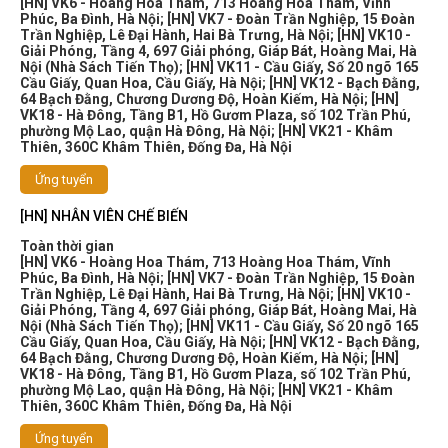
[HN] VK6 - Hoàng Hoa Thám, 713 Hoàng Hoa Thám, Vĩnh
Phúc, Ba Đình, Hà Nội
;
[HN] VK7 - Đoàn Trần Nghiệp, 15 Đoàn
Trần Nghiệp, Lê Đại Hành, Hai Bà Trưng, Hà Nội
;
[HN] VK10 -
Giải Phóng, Tầng 4, 697 Giải phóng, Giáp Bát, Hoàng Mai, Hà
Nội (Nhà Sách Tiến Thọ)
;
[HN] VK11 - Cầu Giấy, Số 20 ngõ 165
Cầu Giấy, Quan Hoa, Cầu Giấy, Hà Nội
;
[HN] VK12 - Bạch Đằng,
64 Bạch Đằng, Chương Dương Độ, Hoàn Kiếm, Hà Nội
;
[HN]
VK18 - Hà Đông, Tầng B1, Hồ Gươm Plaza, số 102 Trần Phú,
phường Mộ Lao, quận Hà Đông, Hà Nội
;
[HN] VK21 - Khâm
Thiên, 360C Khâm Thiên, Đống Đa, Hà Nội
Ứng tuyển
[HN] NHÂN VIÊN CHẾ BIẾN
Toàn thời gian
[HN] VK6 - Hoàng Hoa Thám, 713 Hoàng Hoa Thám, Vĩnh
Phúc, Ba Đình, Hà Nội
;
[HN] VK7 - Đoàn Trần Nghiệp, 15 Đoàn
Trần Nghiệp, Lê Đại Hành, Hai Bà Trưng, Hà Nội
;
[HN] VK10 -
Giải Phóng, Tầng 4, 697 Giải phóng, Giáp Bát, Hoàng Mai, Hà
Nội (Nhà Sách Tiến Thọ)
;
[HN] VK11 - Cầu Giấy, Số 20 ngõ 165
Cầu Giấy, Quan Hoa, Cầu Giấy, Hà Nội
;
[HN] VK12 - Bạch Đằng,
64 Bạch Đằng, Chương Dương Độ, Hoàn Kiếm, Hà Nội
;
[HN]
VK18 - Hà Đông, Tầng B1, Hồ Gươm Plaza, số 102 Trần Phú,
phường Mộ Lao, quận Hà Đông, Hà Nội
;
[HN] VK21 - Khâm
Thiên, 360C Khâm Thiên, Đống Đa, Hà Nội
Ứng tuyển