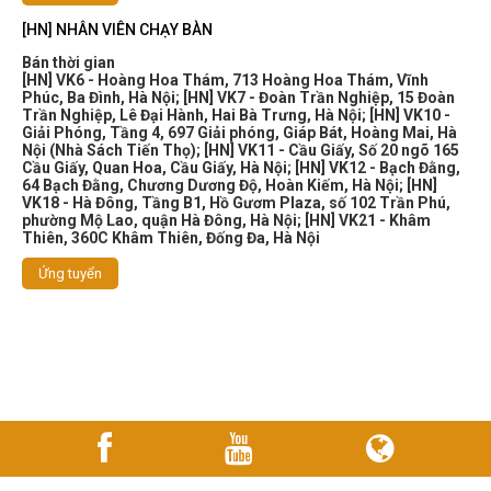
[HN] NHÂN VIÊN CHẠY BÀN
Bán thời gian
[HN] VK6 - Hoàng Hoa Thám, 713 Hoàng Hoa Thám, Vĩnh
Phúc, Ba Đình, Hà Nội
;
[HN] VK7 - Đoàn Trần Nghiệp, 15 Đoàn
Trần Nghiệp, Lê Đại Hành, Hai Bà Trưng, Hà Nội
;
[HN] VK10 -
Giải Phóng, Tầng 4, 697 Giải phóng, Giáp Bát, Hoàng Mai, Hà
Nội (Nhà Sách Tiến Thọ)
;
[HN] VK11 - Cầu Giấy, Số 20 ngõ 165
Cầu Giấy, Quan Hoa, Cầu Giấy, Hà Nội
;
[HN] VK12 - Bạch Đằng,
64 Bạch Đằng, Chương Dương Độ, Hoàn Kiếm, Hà Nội
;
[HN]
VK18 - Hà Đông, Tầng B1, Hồ Gươm Plaza, số 102 Trần Phú,
phường Mộ Lao, quận Hà Đông, Hà Nội
;
[HN] VK21 - Khâm
Thiên, 360C Khâm Thiên, Đống Đa, Hà Nội
Ứng tuyển