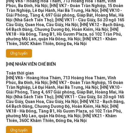
[HN] VK6 - Hoàng Hoa Thám, 713 Hoàng Hoa Thám, Vĩnh
Phúc, Ba Đình, Hà Nội
;
[HN] VK7 - Đoàn Trần Nghiệp, 15 Đoàn
Trần Nghiệp, Lê Đại Hành, Hai Bà Trưng, Hà Nội
;
[HN] VK10 -
Giải Phóng, Tầng 4, 697 Giải phóng, Giáp Bát, Hoàng Mai, Hà
Nội (Nhà Sách Tiến Thọ)
;
[HN] VK11 - Cầu Giấy, Số 20 ngõ 165
Cầu Giấy, Quan Hoa, Cầu Giấy, Hà Nội
;
[HN] VK12 - Bạch Đằng,
64 Bạch Đằng, Chương Dương Độ, Hoàn Kiếm, Hà Nội
;
[HN]
VK18 - Hà Đông, Tầng B1, Hồ Gươm Plaza, số 102 Trần Phú,
phường Mộ Lao, quận Hà Đông, Hà Nội
;
[HN] VK21 - Khâm
Thiên, 360C Khâm Thiên, Đống Đa, Hà Nội
Ứng tuyển
[HN] NHÂN VIÊN CHẾ BIẾN
Toàn thời gian
[HN] VK6 - Hoàng Hoa Thám, 713 Hoàng Hoa Thám, Vĩnh
Phúc, Ba Đình, Hà Nội
;
[HN] VK7 - Đoàn Trần Nghiệp, 15 Đoàn
Trần Nghiệp, Lê Đại Hành, Hai Bà Trưng, Hà Nội
;
[HN] VK10 -
Giải Phóng, Tầng 4, 697 Giải phóng, Giáp Bát, Hoàng Mai, Hà
Nội (Nhà Sách Tiến Thọ)
;
[HN] VK11 - Cầu Giấy, Số 20 ngõ 165
Cầu Giấy, Quan Hoa, Cầu Giấy, Hà Nội
;
[HN] VK12 - Bạch Đằng,
64 Bạch Đằng, Chương Dương Độ, Hoàn Kiếm, Hà Nội
;
[HN]
VK18 - Hà Đông, Tầng B1, Hồ Gươm Plaza, số 102 Trần Phú,
phường Mộ Lao, quận Hà Đông, Hà Nội
;
[HN] VK21 - Khâm
Thiên, 360C Khâm Thiên, Đống Đa, Hà Nội
Ứng tuyển