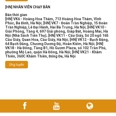
[HN] NHÂN VIÊN CHẠY BÀN
Bán thời gian
[HN] VK6 - Hoàng Hoa Thám, 713 Hoàng Hoa Thám, Vĩnh
Phúc, Ba Đình, Hà Nội
;
[HN] VK7 - Đoàn Trần Nghiệp, 15 Đoàn
Trần Nghiệp, Lê Đại Hành, Hai Bà Trưng, Hà Nội
;
[HN] VK10 -
Giải Phóng, Tầng 4, 697 Giải phóng, Giáp Bát, Hoàng Mai, Hà
Nội (Nhà Sách Tiến Thọ)
;
[HN] VK11 - Cầu Giấy, Số 20 ngõ 165
Cầu Giấy, Quan Hoa, Cầu Giấy, Hà Nội
;
[HN] VK12 - Bạch Đằng,
64 Bạch Đằng, Chương Dương Độ, Hoàn Kiếm, Hà Nội
;
[HN]
VK18 - Hà Đông, Tầng B1, Hồ Gươm Plaza, số 102 Trần Phú,
phường Mộ Lao, quận Hà Đông, Hà Nội
;
[HN] VK21 - Khâm
Thiên, 360C Khâm Thiên, Đống Đa, Hà Nội
Ứng tuyển