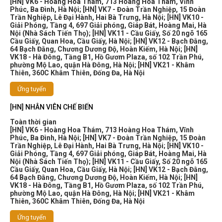
[HN] VK6 - Hoàng Hoa Thám, 713 Hoàng Hoa Thám, Vĩnh
Phúc, Ba Đình, Hà Nội
;
[HN] VK7 - Đoàn Trần Nghiệp, 15 Đoàn
Trần Nghiệp, Lê Đại Hành, Hai Bà Trưng, Hà Nội
;
[HN] VK10 -
Giải Phóng, Tầng 4, 697 Giải phóng, Giáp Bát, Hoàng Mai, Hà
Nội (Nhà Sách Tiến Thọ)
;
[HN] VK11 - Cầu Giấy, Số 20 ngõ 165
Cầu Giấy, Quan Hoa, Cầu Giấy, Hà Nội
;
[HN] VK12 - Bạch Đằng,
64 Bạch Đằng, Chương Dương Độ, Hoàn Kiếm, Hà Nội
;
[HN]
VK18 - Hà Đông, Tầng B1, Hồ Gươm Plaza, số 102 Trần Phú,
phường Mộ Lao, quận Hà Đông, Hà Nội
;
[HN] VK21 - Khâm
Thiên, 360C Khâm Thiên, Đống Đa, Hà Nội
Ứng tuyển
[HN] NHÂN VIÊN CHẾ BIẾN
Toàn thời gian
[HN] VK6 - Hoàng Hoa Thám, 713 Hoàng Hoa Thám, Vĩnh
Phúc, Ba Đình, Hà Nội
;
[HN] VK7 - Đoàn Trần Nghiệp, 15 Đoàn
Trần Nghiệp, Lê Đại Hành, Hai Bà Trưng, Hà Nội
;
[HN] VK10 -
Giải Phóng, Tầng 4, 697 Giải phóng, Giáp Bát, Hoàng Mai, Hà
Nội (Nhà Sách Tiến Thọ)
;
[HN] VK11 - Cầu Giấy, Số 20 ngõ 165
Cầu Giấy, Quan Hoa, Cầu Giấy, Hà Nội
;
[HN] VK12 - Bạch Đằng,
64 Bạch Đằng, Chương Dương Độ, Hoàn Kiếm, Hà Nội
;
[HN]
VK18 - Hà Đông, Tầng B1, Hồ Gươm Plaza, số 102 Trần Phú,
phường Mộ Lao, quận Hà Đông, Hà Nội
;
[HN] VK21 - Khâm
Thiên, 360C Khâm Thiên, Đống Đa, Hà Nội
Ứng tuyển