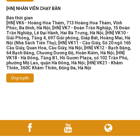
[HN] NHÂN VIÊN CHẠY BÀN
Bán thời gian
[HN] VK6 - Hoàng Hoa Thám, 713 Hoàng Hoa Thám, Vĩnh
Phúc, Ba Đình, Hà Nội
;
[HN] VK7 - Đoàn Trần Nghiệp, 15 Đoàn
Trần Nghiệp, Lê Đại Hành, Hai Bà Trưng, Hà Nội
;
[HN] VK10 -
Giải Phóng, Tầng 4, 697 Giải phóng, Giáp Bát, Hoàng Mai, Hà
Nội (Nhà Sách Tiến Thọ)
;
[HN] VK11 - Cầu Giấy, Số 20 ngõ 165
Cầu Giấy, Quan Hoa, Cầu Giấy, Hà Nội
;
[HN] VK12 - Bạch Đằng,
64 Bạch Đằng, Chương Dương Độ, Hoàn Kiếm, Hà Nội
;
[HN]
VK18 - Hà Đông, Tầng B1, Hồ Gươm Plaza, số 102 Trần Phú,
phường Mộ Lao, quận Hà Đông, Hà Nội
;
[HN] VK21 - Khâm
Thiên, 360C Khâm Thiên, Đống Đa, Hà Nội
Ứng tuyển